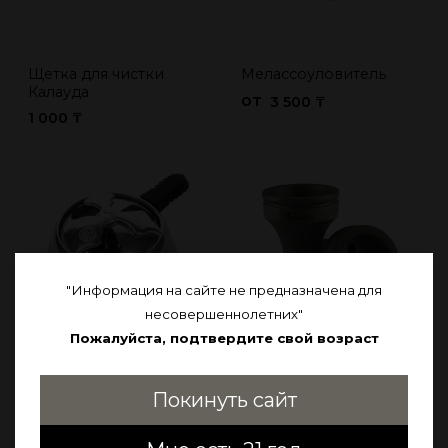
Щетка для чистки
Мелассоуловитель
Калауда
от
3 500 ₸
1 000 ₸
"Информация на сайте не предназначена для
несовершеннолетних"
Пожалуйста, подтвердите свой возраст
Калауд
Чаша
от
от
Покинуть сайт
2 500 ₸
3 990 ₸