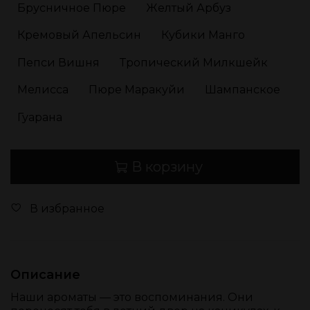
Брусничное Пюре
Желтый Арбуз
Кремовый Апельсин
Кубики Манго
Пепси Вишня
Тропический Милкшейк
Мелисса
Пюре Маракуйи
Шампанское
Гуарана
В корзину
В избранное
Описание
Наши ароматы — это воспоминания. Они