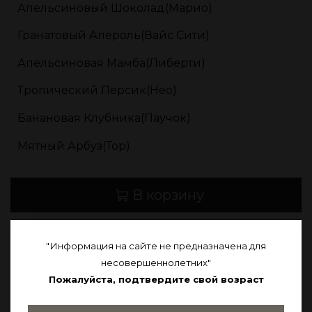
Апельсиновый Шоколад(Марио)
Гранатовый Апероль(Вайс Сити)
Апельсиновая Мамба(Либерти)
Тропический Персик(Нео)
Банановая Клубника(Паучок)
Мятный Арбуз(Тор)
В корзину
В избранное
"Информация на сайте не предназначена для
несовершеннолетних"
Пожалуйста, подтвердите свой возраст
Описание