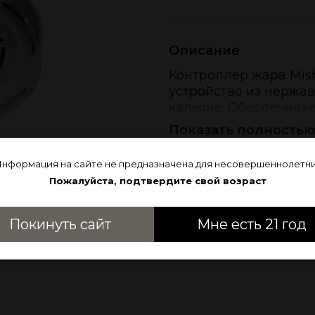
Описание
Контроллер жара Mis
устройство из нержа
кальяне. Обеспечива
температуры и раскры
Показать полность
Информация на сайте не предназначена для несовершеннолетни
Отзывы
Пожалуйста, подтвердите свой возраст
Отзывов еще никто не о
Написать отзыв
Покинуть сайт
Мне есть 21 год