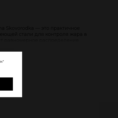
ha Skovorodka — это практичное
веющей стали для контроля жара в
ет равномерное распределение
вает каждый оттенок вкуса табака.
ю
х"
ставлял