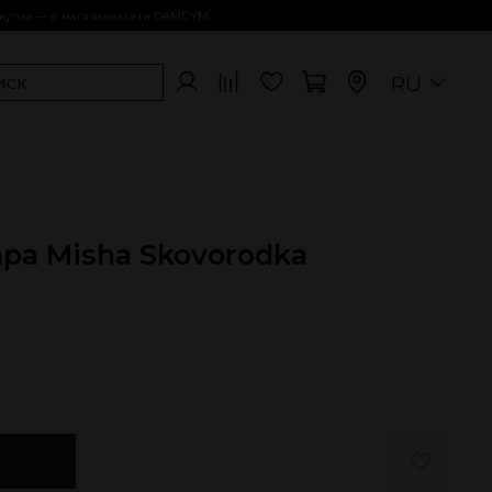
окупка — в магазинах сети DAMDYM.
RU
ра Misha Skovorodka