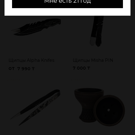
Мне есть 21 год
Щипцы Alpha Knifes
Щипцы Misha PIN
от
7 000 ₸
7 990 ₸